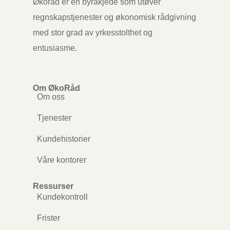
Økoråd er en byråkjede som utøver
regnskapstjenester og økonomisk rådgivning
med stor grad av yrkesstolthet og
entusiasme.
Om ØkoRåd
Om oss
Tjenester
Kundehistorier
Våre kontorer
Ressurser
Kundekontroll
Frister