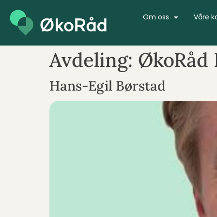
Om oss
Våre k
Avdeling:
ØkoRåd 
Hans-Egil Børstad