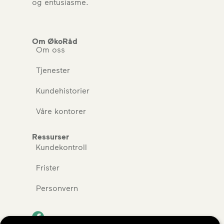
og entusiasme.
Om ØkoRåd
Om oss
Tjenester
Kundehistorier
Våre kontorer
Ressurser
Kundekontroll
Frister
Personvern