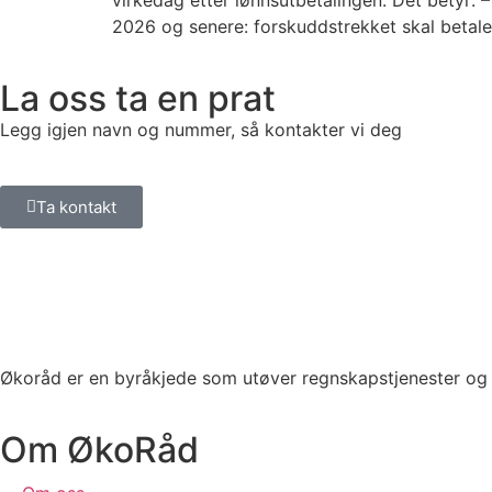
virkedag etter lønnsutbetalingen. Det betyr: 
2026 og senere: forskuddstrekket skal betale
La oss ta en prat
Legg igjen navn og nummer, så kontakter vi deg
Ta kontakt
Økoråd er en byråkjede som utøver regnskapstjenester og 
Om ØkoRåd