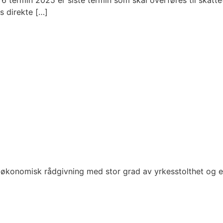
– 6 termin 2025 er siste termin som skal overføres til skatt
s direkte […]
økonomisk rådgivning med stor grad av yrkesstolthet og e