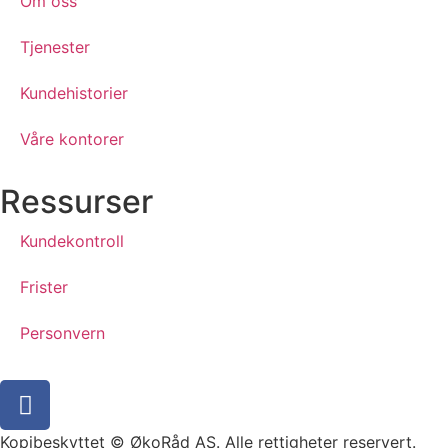
Om oss
Tjenester
Kundehistorier
Våre kontorer
Ressurser
Kundekontroll
Frister
Personvern
Kopibeskyttet © ØkoRåd AS. Alle rettigheter reservert.