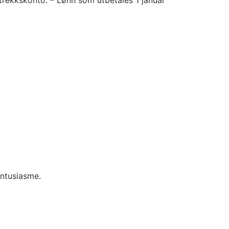
etrekkskonto. – Lønn som utbetales 1 januar
ntusiasme.