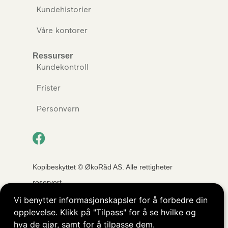
Kundehistorier
Våre kontorer
Ressurser
Kundekontroll
Frister
Personvern
Kopibeskyttet © ØkoRåd AS. Alle rettigheter
reservert.
Vi benytter informasjonskapsler for å forbedre din
opplevelse. Klikk på "Tilpass" for å se hvilke og
Nettside levert av
Nettrakett.no
hva de gjør, samt for å tilpasse dem.