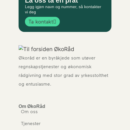
La oss ta en prat
Legg igjen navn og nummer, så kontakter
vi deg
Ta kontakt
Økoråd er en byråkjede som utøver
regnskapstjenester og økonomisk
rådgivning med stor grad av yrkesstolthet
og entusiasme.
Om ØkoRåd
Om oss
Tjenester