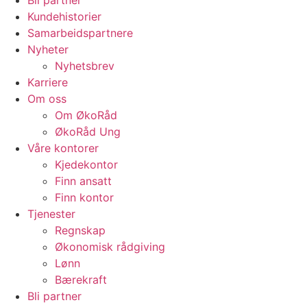
Bli partner
Kundehistorier
Samarbeidspartnere
Nyheter
Nyhetsbrev
Karriere
Om oss
Om ØkoRåd
ØkoRåd Ung
Våre kontorer
Kjedekontor
Finn ansatt
Finn kontor
Tjenester
Regnskap
Økonomisk rådgiving
Lønn
Bærekraft
Bli partner