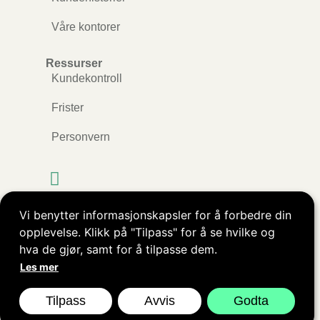
Våre kontorer
Ressurser
Kundekontroll
Frister
Personvern
Vi benytter informasjonskapsler for å forbedre din
Kopibeskyttet © ØkoRåd AS. Alle rettigheter
opplevelse. Klikk på "Tilpass" for å se hvilke og
reservert.
hva de gjør, samt for å tilpasse dem.
Les mer
Nettside levert av
Nettrakett.no
Tilpass
Avvis
Godta