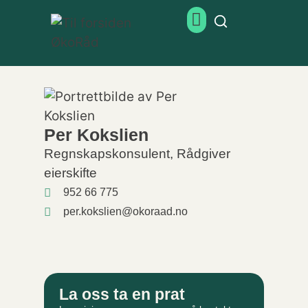
Per Kokslien
Regnskapskonsulent, Rådgiver
eierskifte
952 66 775
per.kokslien@okoraad.no
La oss ta en prat