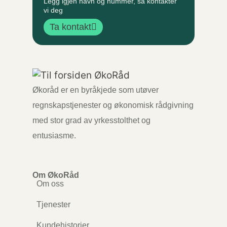
Legg igjen navn og nummer, så kontakter
vi deg
Ta kontakt
Økoråd er en byråkjede som utøver
regnskapstjenester og økonomisk rådgivning
med stor grad av yrkesstolthet og
entusiasme.
Om ØkoRåd
Om oss
Tjenester
Kundehistorier