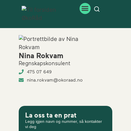
Nina Rokvam
Regnskapskonsulent
475 07 649
nina.rokvam@okoraad.no
La oss ta en prat
Legg igjen navn og nummer, så kontakter
vi deg