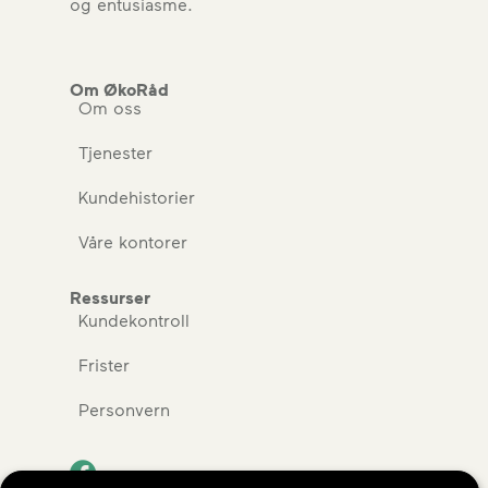
og entusiasme.
Om ØkoRåd
Om oss
Tjenester
Kundehistorier
Våre kontorer
Ressurser
Kundekontroll
Frister
Personvern