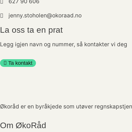
627 90 606
jenny.stoholen@okoraad.no
La oss ta en prat
Legg igjen navn og nummer, så kontakter vi deg
Ta kontakt
Økoråd er en byråkjede som utøver regnskapstjen
Om ØkoRåd