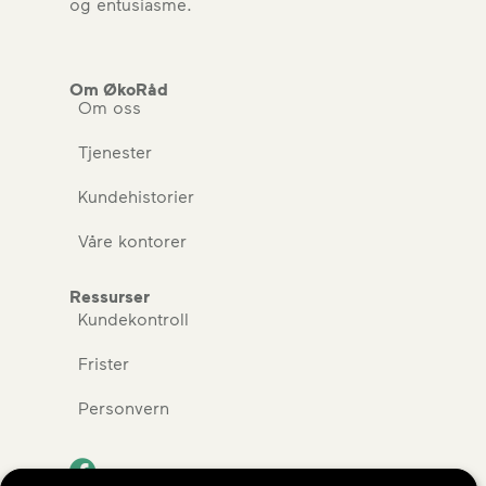
og entusiasme.
Om ØkoRåd
Om oss
Tjenester
Kundehistorier
Våre kontorer
Ressurser
Kundekontroll
Frister
Personvern