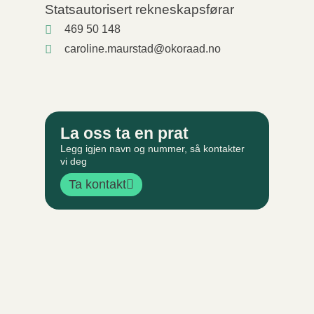
Statsautorisert rekneskapsførar
469 50 148
caroline.maurstad@okoraad.no
La oss ta en prat
Legg igjen navn og nummer, så kontakter
vi deg
Ta kontakt