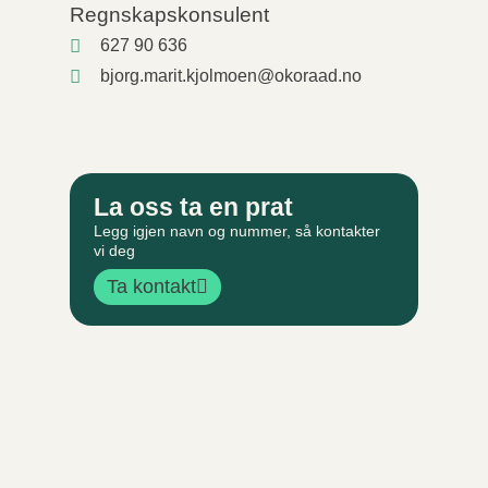
Regnskapskonsulent
627 90 636
bjorg.marit.kjolmoen@okoraad.no
La oss ta en prat
Legg igjen navn og nummer, så kontakter
vi deg
Ta kontakt