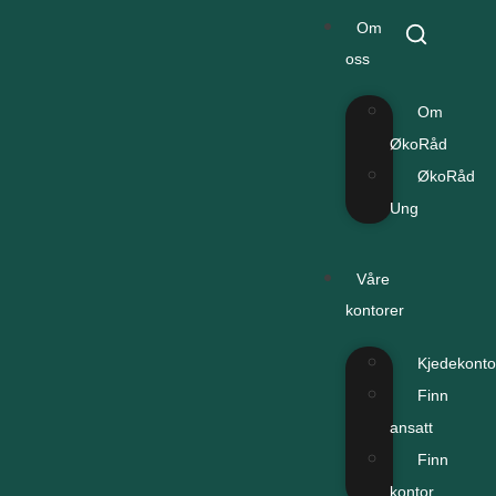
Om
oss
Om
ØkoRåd
ØkoRåd
Ung
Våre
kontorer
Kjedekonto
Finn
ansatt
Finn
kontor