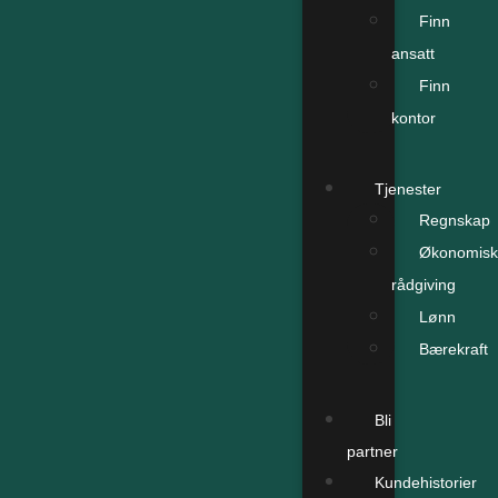
Finn
ansatt
Finn
kontor
Tjenester
Regnskap
Økonomisk
rådgiving
Lønn
Bærekraft
Bli
partner
Kundehistorier