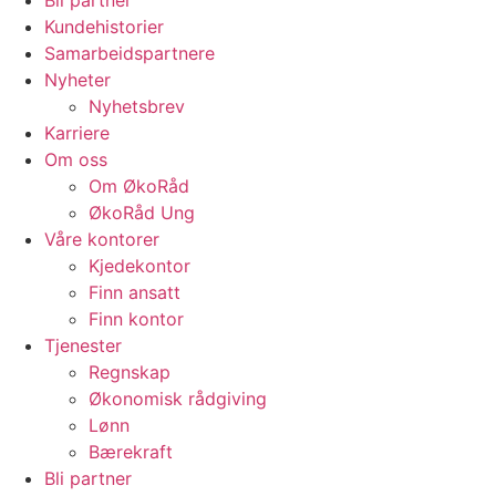
Bli partner
Kundehistorier
Samarbeidspartnere
Nyheter
Nyhetsbrev
Karriere
Om oss
Om ØkoRåd
ØkoRåd Ung
Våre kontorer
Kjedekontor
Finn ansatt
Finn kontor
Tjenester
Regnskap
Økonomisk rådgiving
Lønn
Bærekraft
Bli partner