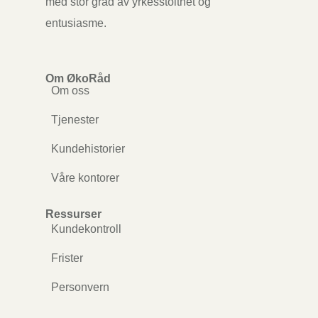
med stor grad av yrkesstolthet og
entusiasme.
Om ØkoRåd
Om oss
Tjenester
Kundehistorier
Våre kontorer
Ressurser
Kundekontroll
Frister
Personvern