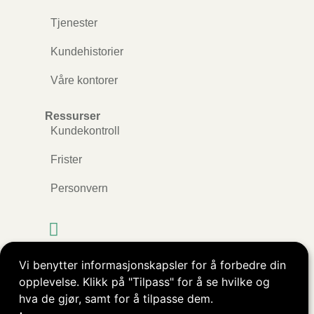
Tjenester
Kundehistorier
Våre kontorer
Ressurser
Kundekontroll
Frister
Personvern
Vi benytter informasjonskapsler for å forbedre din
Kopibeskyttet © ØkoRåd AS. Alle rettigheter
opplevelse. Klikk på "Tilpass" for å se hvilke og
reservert.
hva de gjør, samt for å tilpasse dem.