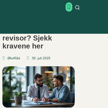
Når må man ha
revisor? Sjekk
kravene her
ØkoRåd
30. juli 2025