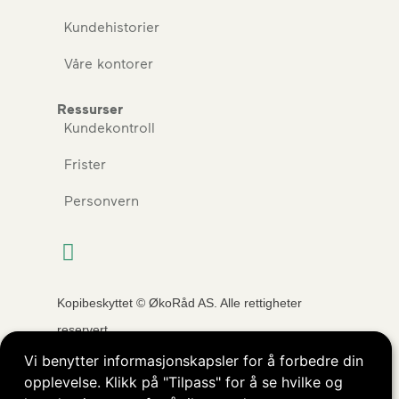
Kundehistorier
Våre kontorer
Ressurser
Kundekontroll
Frister
Personvern
Kopibeskyttet © ØkoRåd AS. Alle rettigheter
reservert.
Vi benytter informasjonskapsler for å forbedre din
opplevelse. Klikk på "Tilpass" for å se hvilke og
Nettside levert av
Nettrakett.no