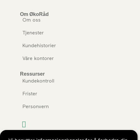
Om ØkoRåd
Om oss
Tjenester
Kundehistorier
Våre kontorer
Ressurser
Kundekontroll
Frister
Personvern