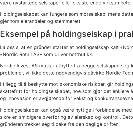
være nystartede selskaper eller eksisterende virksomheter
Holdingselskapet kan fungere som morselskap, mens datters
gjennom eierandeler og stemmerett.
Eksempel på holdingselskap i pra
La oss si at en gründer starter et holdingselskap kalt «Nor
«Nordic Retail AS» som driver nettbutikk.
Nordic Invest AS mottar utbytte fra begge selskapene og ka
problemer, vil ikke dette nødvendigvis påvirke Nordic Tech 
I tillegg til å beskytte mot økonomiske risikoer, gir holdi
skattefritt for holdingselskapet, noe som gjør det enklere å
og innovasjon er avgjørende for vekst og konkurranseevne
Holdingselskaper kan også være nyttige i forbindelse med 
sikre en smidigere overføring av eierskap og kontroll. Dette
gründeren trekker seg tilbake fra den daglige driften.