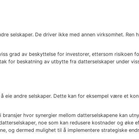
ndre selskaper. De driver ikke med annen virksomhet. Ren h
iss grad av beskyttelse for investorer, ettersom risikoen for
tak for beskatning av utbytte fra datterselskaper under vis
il å eie andre selskaper. Dette kan for eksempel være et ko
i bransjer hvor synergier mellom datterselskapene kan utny
ne datterselskaper, noe som kan redusere kostnader og øke e
ne, og dermed mulighet til å implementere strategiske endr