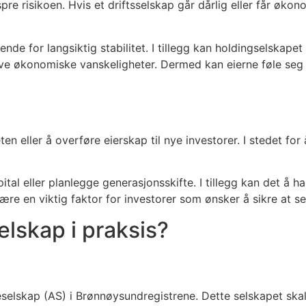
re risikoen. Hvis et driftsselskap går dårlig eller får øko
ende for langsiktig stabilitet. I tillegg kan holdingselska
leve økonomiske vanskeligheter. Dermed kan eierne føle seg t
n eller å overføre eierskap til nye investorer. I stedet for 
apital eller planlegge generasjonsskifte. I tillegg kan det å h
ære en viktig faktor for investorer som ønsker å sikre at se
lskap i praksis?
selskap (AS) i Brønnøysundregistrene. Dette selskapet skal s