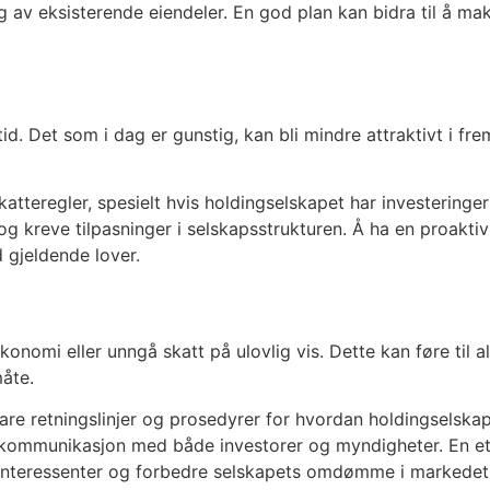
lg av eksisterende eiendeler. En god plan kan bidra til å 
tid. Det som i dag er gunstig, kan bli mindre attraktivt i 
eregler, spesielt hvis holdingselskapet har investeringer i 
g kreve tilpasninger i selskapsstrukturen. Å ha en proaktiv 
 gjeldende lover.
økonomi eller unngå skatt på ulovlig vis. Dette kan føre til 
måte.
klare retningslinjer og prosedyrer for hvordan holdingselska
kommunikasjon med både investorer og myndigheter. En etisk
nt interessenter og forbedre selskapets omdømme i markedet