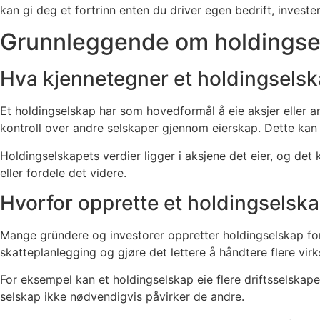
kan gi deg et fortrinn enten du driver egen bedrift, investe
Grunnleggende om holdingse
Hva kjennetegner et holdingsels
Et holdingselskap har som hovedformål å eie aksjer eller and
kontroll over andre selskaper gjennom eierskap. Dette kan v
Holdingselskapets verdier ligger i aksjene det eier, og det
eller fordele det videre.
Hvorfor opprette et holdingselsk
Mange gründere og investorer oppretter holdingselskap for 
skatteplanlegging og gjøre det lettere å håndtere flere v
For eksempel kan et holdingselskap eie flere driftsselskaper
selskap ikke nødvendigvis påvirker de andre.