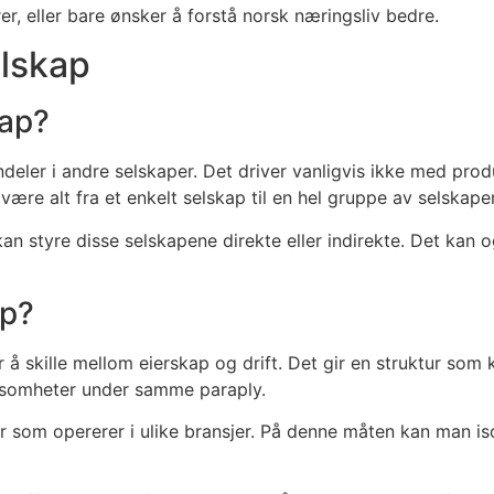
rer, eller bare ønsker å forstå norsk næringsliv bedre.
lskap
kap?
eler i andre selskaper. Det driver vanligvis ikke med produk
ære alt fra et enkelt selskap til en hel gruppe av selskaper
 kan styre disse selskapene direkte eller indirekte. Det ka
ap?
å skille mellom eierskap og drift. Det gir en struktur som 
irksomheter under samme paraply.
 som opererer i ulike bransjer. På denne måten kan man isole