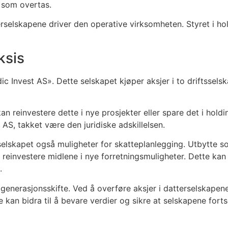
 som overtas.
elskapene driver den operative virksomheten. Styret i hol
ksis
dic Invest AS». Dette selskapet kjøper aksjer i to driftsse
n reinvestere dette i nye prosjekter eller spare det i hold
AS, takket være den juridiske adskillelsen.
ngselskapet også muligheter for skatteplanlegging. Utbytte 
 reinvestere midlene i nye forretningsmuligheter. Dette kan 
.
generasjonsskifte. Ved å overføre aksjer i datterselskapen
 kan bidra til å bevare verdier og sikre at selskapene forts