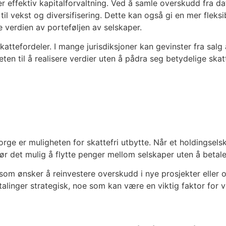
mer effektiv kapitalforvaltning. Ved å samle overskudd fra 
til vekst og diversifisering. Dette kan også gi en mer fleksi
e verdien av porteføljen av selskaper.
ttefordeler. I mange jurisdiksjoner kan gevinster fra salg a
ten til å realisere verdier uten å pådra seg betydelige skat
ge er muligheten for skattefri utbytte. Når et holdingselsk
 gjør det mulig å flytte penger mellom selskaper uten å betale
 som ønsker å reinvestere overskudd i nye prosjekter eller o
alinger strategisk, noe som kan være en viktig faktor for v