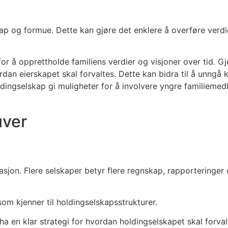
skap og formue. Dette kan gjøre det enklere å overføre verd
r å opprettholde familiens verdier og visjoner over tid. Gj
ordan eierskapet skal forvaltes. Dette kan bidra til å unng
holdingselskap gi muligheter for å involvere yngre familie
uver
sjon. Flere selskaper betyr flere regnskap, rapporteringer 
som kjenner til holdingselskapsstrukturer.
 å ha en klar strategi for hvordan holdingselskapet skal forv