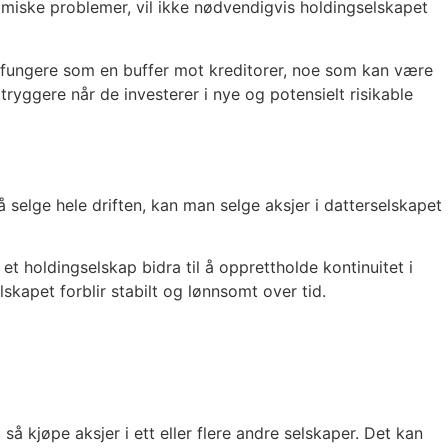
nomiske problemer, vil ikke nødvendigvis holdingselskapet
pet fungere som en buffer mot kreditorer, noe som kan være
ryggere når de investerer i nye og potensielt risikable
å selge hele driften, kan man selge aksjer i datterselskapet
a et holdingselskap bidra til å opprettholde kontinuitet i
lskapet forblir stabilt og lønnsomt over tid.
å kjøpe aksjer i ett eller flere andre selskaper. Det kan