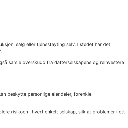
sjon, salg eller tjenesteyting selv. I stedet har det
.
n også samle overskudd fra datterselskapene og reinvestere
kan beskytte personlige eiendeler, forenkle
re risikoen i hvert enkelt selskap, slik at problemer i ett