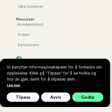
Våre kontorer
Ressurser
Kundekontroll
Frister
Personvern
Vi benytter informasjonskapsler for å forbedre din
opplevelse. Klikk på "Tilpass" for å se hvilke og
Kopibeskyttet © ØkoRåd AS. Alle rettigheter
hva de gjør, samt for å tilpasse dem.
reservert.
Les mer
Tilpass
Avvis
Godta
Nettside levert av
Nettrakett.no