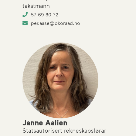
takstmann
57 69 80 72
per.aase@okoraad.no
Janne Aalien
Statsautorisert rekneskapsførar