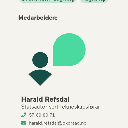
Medarbeidere
Harald Refsdal
Statsautorisert rekneskapsførar
57 69 80 71
harald.refsdal@okoraad.no