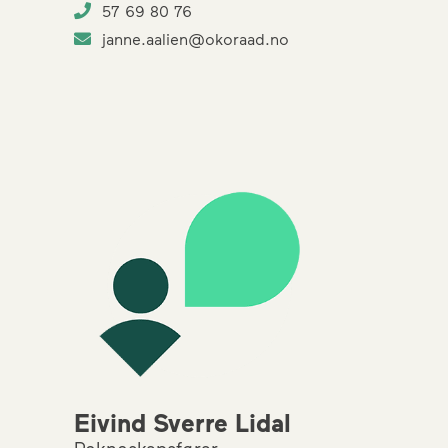
57 69 80 76
janne.aalien@okoraad.no
Eivind Sverre Lidal