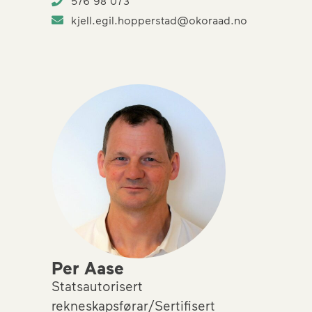
576 98 073
kjell.egil.hopperstad@okoraad.no
Per Aase
Statsautorisert
rekneskapsførar/Sertifisert