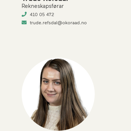
Rekneskapsførar
410 05 472
trude.refsdal@okoraad.no