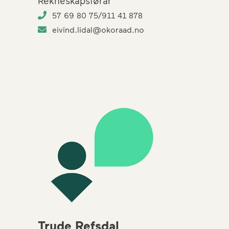
Rekneskapsførar
57 69 80 75/911 41 878
eivind.lidal@okoraad.no
Trude Refsdal