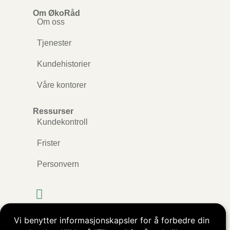
Om ØkoRåd
Om oss
Tjenester
Kundehistorier
Våre kontorer
Ressurser
Kundekontroll
Frister
Personvern
Vi benytter informasjonskapsler for å forbedre din
Kopibeskyttet © ØkoRåd AS. Alle rettigheter