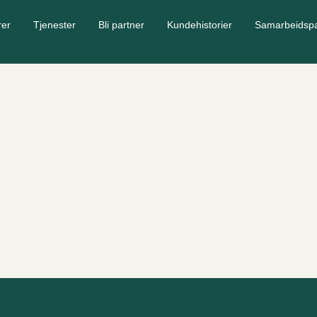
rer
Tjenester
Bli partner
Kundehistorier
Samarbeidspa