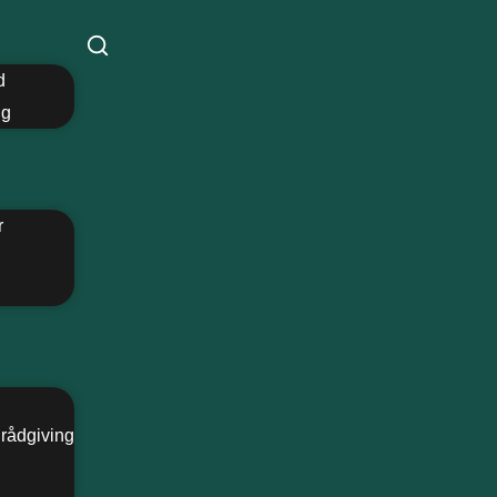
d
ng
r
rådgiving