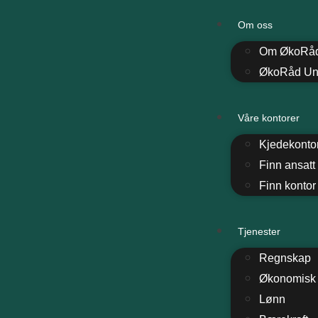
Om oss
Om ØkoRå
ØkoRåd U
Våre kontorer
Kjedekonto
Finn ansatt
Finn kontor
Tjenester
Regnskap
Økonomisk 
Lønn