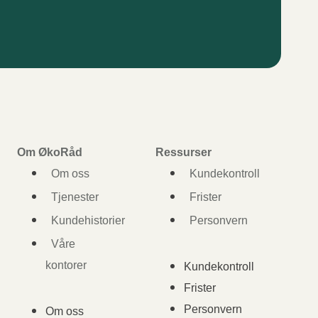
Om ØkoRåd
Ressurser
Om oss
Kundekontroll
Tjenester
Frister
Kundehistorier
Personvern
Våre
kontorer
Kundekontroll
Frister
Personvern
Om oss