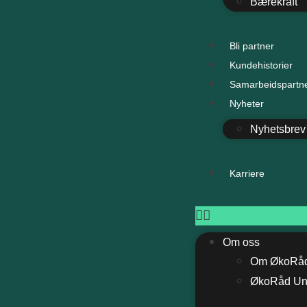
Bærekraft
Bli partner
Kundehistorier
Samarbeidspartn
Nyheter
Nyhetsbrev
Karriere
Om oss
Om ØkoRå
ØkoRåd U