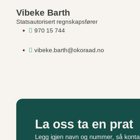
Vibeke Barth
Statsautorisert regnskapsfører
970 15 744
vibeke.barth@okoraad.no
La oss ta en prat
Legg igjen navn og nummer, så kontak