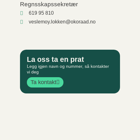
Regnsskapssekretær
619 95 810
veslemoy.lokken@okoraad.no
La oss ta en prat
Legg igjen navn og nummer, så kontakter
vi deg
Ta kontakt