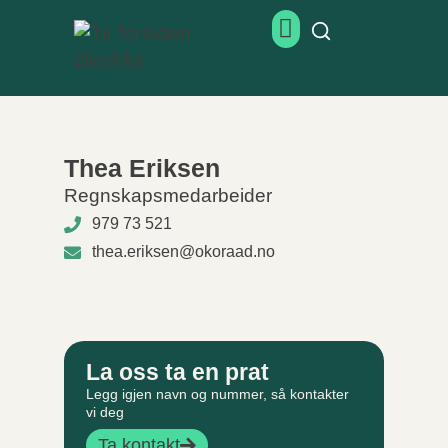
Thea Eriksen
Regnskapsmedarbeider
979 73 521
thea.eriksen@okoraad.no
La oss ta en prat
Legg igjen navn og nummer, så kontakter
vi deg
Ta kontakt