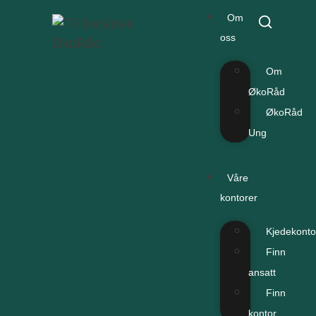
Om
oss
Om
ØkoRåd
ØkoRåd
Ung
Våre
kontorer
Kjedekonto
Finn
ansatt
Finn
kontor