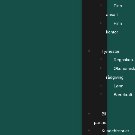
Finn
ansatt
Finn
kontor
Tjenester
Regnskap
Økonomisk
rådgiving
Lønn
Bærekraft
Bli
partner
Kundehistorier