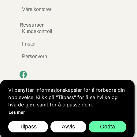
Våre kontorer
Ressurser
Kundekontroll
Frister
Personvern
Vi benytter informasjonskapsler for å forbedre din
Kopibeskyttet © ØkoRåd AS. Alle rettigheter
opplevelse. Klikk på "Tilpass" for å se hvilke og
reservert.
hva de gjør, samt for å tilpasse dem.
Les mer
Nettside levert av
Nettrakett.no
Tilpass
Avvis
Godta