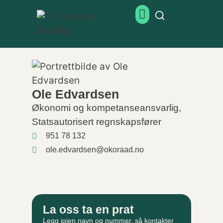
Ole Edvardsen
Økonomi og kompetanseansvarlig,
Statsautorisert regnskapsfører
951 78 132
ole.edvardsen@okoraad.no
La oss ta en prat
Legg igjen navn og nummer, så kontakter