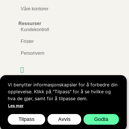
Våre kontorer
Ressurser
Kundekontroll
Frister
Personvern
Vi benytter informasjonskapsler for å forbedre din
Kopibeskyttet © ØkoRåd AS. Alle rettigheter
opplevelse. Klikk på "Tilpass" for å se hvilke og
reservert.
hva de gjør, samt for å tilpasse dem.
Les mer
Nettside levert av
Nettrakett.no
Tilpass
Avvis
Godta