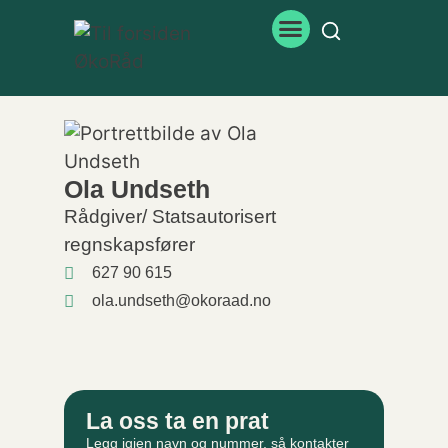
Ola Undseth
Rådgiver/ Statsautorisert
regnskapsfører
627 90 615
ola.undseth@okoraad.no
La oss ta en prat
Legg igjen navn og nummer, så kontakter