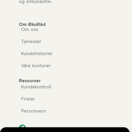
og entusiasme.
Om ØkoRåd
Om oss
Tjenester
Kundehistorier
Våre kontorer
Ressurser
Kundekontroll
Frister
Personvern