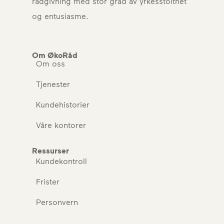
rådgivning med stor grad av yrkesstolthet
og entusiasme.
Om ØkoRåd
Om oss
Tjenester
Kundehistorier
Våre kontorer
Ressurser
Kundekontroll
Frister
Personvern