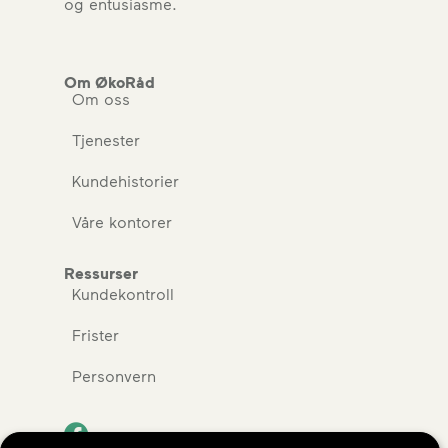
og entusiasme.
Om ØkoRåd
Om oss
Tjenester
Kundehistorier
Våre kontorer
Ressurser
Kundekontroll
Frister
Personvern