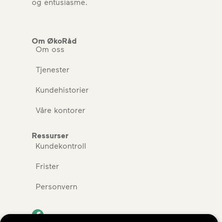
og entusiasme.
Om ØkoRåd
Om oss
Tjenester
Kundehistorier
Våre kontorer
Ressurser
Kundekontroll
Frister
Personvern