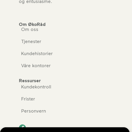
og entusiasme.
Om ØkoRåd
Om oss
Tjenester
Kundehistorier
Våre kontorer
Ressurser
Kundekontroll
Frister
Personvern