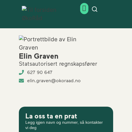
Elin Graven
Statsautorisert regnskapsfører
627 90 647
elin.graven@okoraad.no
La oss ta en prat
Legg igjen navn og nummer, så kontakter
vi deg