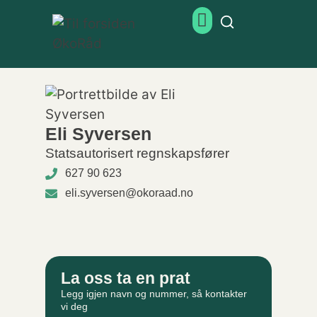
Eli Syversen
Statsautorisert regnskapsfører
627 90 623
eli.syversen@okoraad.no
La oss ta en prat
Legg igjen navn og nummer, så kontakter
vi deg