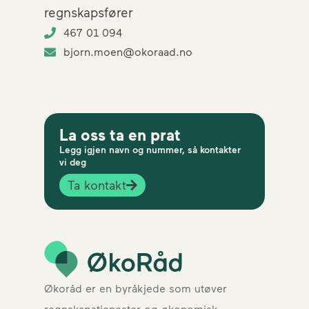
regnskapsfører
467 01 094
bjorn.moen@okoraad.no
La oss ta en prat
Legg igjen navn og nummer, så kontakter
vi deg
Ta kontakt
Økoråd er en byråkjede som utøver
regnskapstjenester og økonomisk