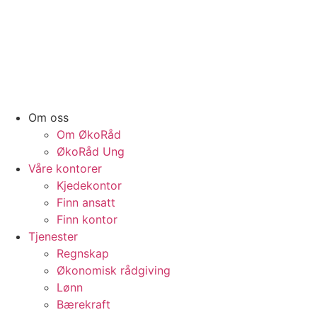
Om oss
Om ØkoRåd
ØkoRåd Ung
Våre kontorer
Kjedekontor
Finn ansatt
Finn kontor
Tjenester
Regnskap
Økonomisk rådgiving
Lønn
Bærekraft