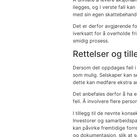
ilegges, og i verste fall ka
med sin egen skattebehandli
Det er derfor avgjørende fo
iverksatt for å overholde f
smidig prosess.
Rettelser og ti
Dersom det oppdages feil i 
som mulig. Selskaper kan s
dette kan medføre ekstra ar
Det anbefales derfor å ha 
feil. Å involvere flere pers
I tillegg til de nevnte ko
Investorer og samarbeidspar
kan påvirke fremtidige forr
og dokumentasjon, slik at s