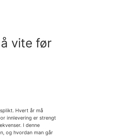
dspartnere
Nyheter
Karriere
 vite før
splikt. Hvert år må
or innlevering er strengt
ekvenser. I denne
en, og hvordan man går