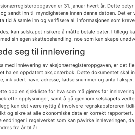
aksjonærregisteroppgaven er 31. januar hvert år. Dette betyr
og sendt inn til myndighetene innen denne datoen. Det er v
ta tid å samle inn og verifisere all informasjonen som kreve
es, kan selskapet risikere å måtte betale bøter. I tillegg kan
 med sin egen skattebehandling, noe som kan skape unødv
de seg til innlevering
ss med innlevering av aksjonærregisteroppgaven, er det fle
pet ha en oppdatert aksjonærbok. Dette dokumentet skal inn
, inkludert navn, adresse, fødselsnummer og antall aksjer.
tte opp en sjekkliste for hva som må gjøres før innlevering
ekrefte opplysninger, samt å gå gjennom selskapets vedtekte
llegg kan det være nyttig å involvere regnskapsføreren tidl
ikt og sikre at alle økonomiske data er korrekt rapportert.
 endringer i regelverket som kan påvirke innleveringen, da
res fra år til år.