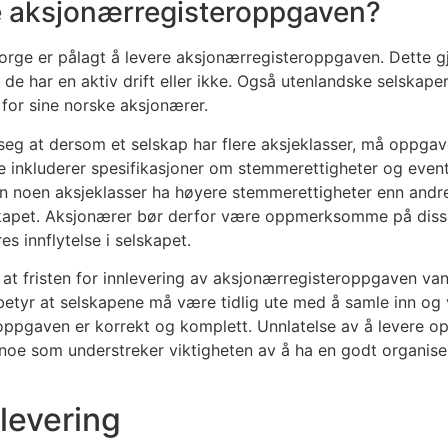
 aksjonærregisteroppgaven?
 Norge er pålagt å levere aksjonærregisteroppgaven. Dette 
de har en aktiv drift eller ikke. Også utenlandske selskape
or sine norske aksjonærer.
 seg at dersom et selskap har flere aksjeklasser, må oppga
e inkluderer spesifikasjoner om stemmerettigheter og even
kan noen aksjeklasser ha høyere stemmerettigheter enn andr
skapet. Aksjonærer bør derfor være oppmerksomme på disse
es innflytelse i selskapet.
at fristen for innlevering av aksjonærregisteroppgaven vanli
betyr at selskapene må være tidlig ute med å samle inn og v
oppgaven er korrekt og komplett. Unnlatelse av å levere opp
 noe som understreker viktigheten av å ha en godt organise
nlevering