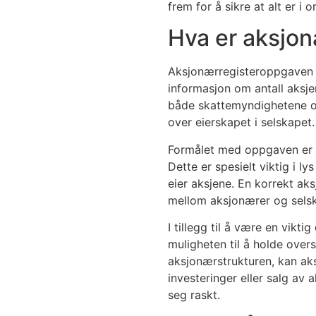
frem for å sikre at alt er i o
Hva er aksjo
Aksjonærregisteroppgaven e
informasjon om antall aksje
både skattemyndighetene og 
over eierskapet i selskapet.
Formålet med oppgaven er å 
Dette er spesielt viktig i 
eier aksjene. En korrekt ak
mellom aksjonærer og sels
I tillegg til å være en vik
muligheten til å holde over
aksjonærstrukturen, kan ak
investeringer eller salg av 
seg raskt.