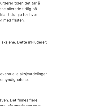
urderer tiden det tar å
ne allerede tidlig på
lar tidslinje for hver
r med fristen.
aksjene. Dette inkluderer:
 eventuelle aksjeutdelinger.
ttemyndighetene.
ven. Det finnes flere
sere informasjonen som