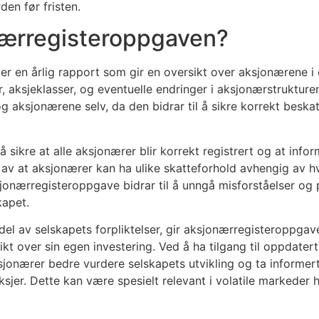
rden før fristen.
nærregisteroppgaven?
r en årlig rapport som gir en oversikt over aksjonærene i 
r, aksjeklasser, og eventuelle endringer i aksjonærstrukture
aksjonærene selv, da den bidrar til å sikre korrekt beskatn
sikre at alle aksjonærer blir korrekt registrert og at info
lys av at aksjonærer kan ha ulike skatteforhold avhengig av
sjonærregisteroppgave bidrar til å unngå misforståelser og p
kapet.
tig del av selskapets forpliktelser, gir aksjonærregisteropp
sikt over sin egen investering. Ved å ha tilgang til oppdate
sjonærer bedre vurdere selskapets utvikling og ta informer
aksjer. Dette kan være spesielt relevant i volatile markeder