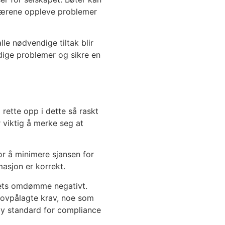
jonærene oppleve problemer
le nødvendige tiltak blir
ndige problemer og sikre en
rette opp i dette så raskt
 viktig å merke seg at
r å minimere sjansen for
masjon er korrekt.
apets omdømme negativt.
 lovpålagte krav, noe som
høy standard for compliance