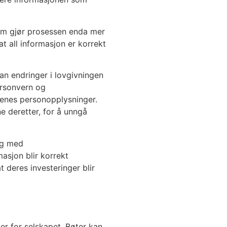
som gjør prosessen enda mer
at all informasjon er korrekt
an endringer i lovgivningen
ersonvern og
renes personopplysninger.
e deretter, for å unngå
ing med
masjon blir korrekt
t deres investeringer blir
er for selskapet. Bøter kan