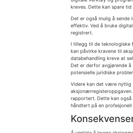
kreves. Dette kan spare tid 
Det er også mulig å sende 
effektiv. Ved å bruke digita
registrert.
I tillegg til de teknologis
kan påvirke kravene til ak
databehandling kreve at se
Det er derfor avgjørende å 
potensielle juridiske proble
Videre kan det være nyttig 
aksjonærregisteroppgaven. De
rapportert. Dette kan også b
håndtert på en profesjonell
Konsekvenser
Å unnlate å levere aksjonær