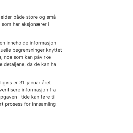
gjelder både store og små
r som har aksjonærer i
ven inneholde informasjon
tuelle begrensninger knyttet
e, noe som kan påvirke
 detaljene, da de kan ha
gvis er 31. januar året
erifisere informasjon fra
gaven i tide kan føre til
rt prosess for innsamling