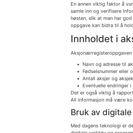
En annen viktig faktor å vu
samle inn og verifisere inf
høsten, slik at man har god 
oppgave kan bidra til å hol
Innholdet i a
Aksjonærregisteroppgaven s
Navn og adresse til a
Fødselsnummer eller 
Antall aksjer og aksje
Eventuelle endringer i
Det er også viktig å rapport
All informasjon må være ko
Bruk av digitale
Med dagens teknologi er de
digitale verktøy og progra