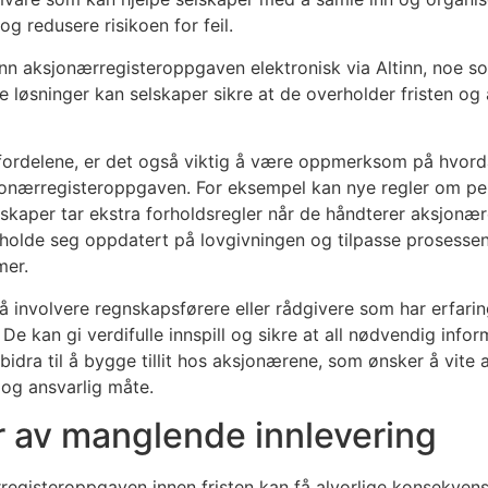
og redusere risikoen for feil.
inn aksjonærregisteroppgaven elektronisk via Altinn, noe 
le løsninger kan selskaper sikre at de overholder fristen og 
ke fordelene, er det også viktig å være oppmerksom på hvord
sjonærregisteroppgaven. For eksempel kan nye regler om p
lskaper tar ekstra forholdsregler når de håndterer aksjonæ
holde seg oppdatert på lovgivningen og tilpasse prosessen
mer.
å involvere regnskapsførere eller rådgivere som har erfar
 kan gi verdifulle innspill og sikre at all nødvendig infor
idra til å bygge tillit hos aksjonærene, som ønsker å vite a
 og ansvarlig måte.
 av manglende innlevering
registeroppgaven innen fristen kan få alvorlige konsekvens