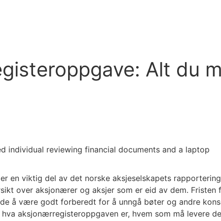
orer
Tjenester
Bli partner
Kundehistorier
Samarbei
gisteroppgave: Alt du må
 en viktig del av det norske aksjeselskapets rapportering
sikt over aksjonærer og aksjer som er eid av dem. Fristen f
ende å være godt forberedt for å unngå bøter og andre kons
om hva aksjonærregisteroppgaven er, hvem som må levere d