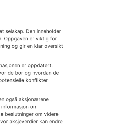
et selskap. Den inneholder
n. Oppgaven er viktig for
ing og gir en klar oversikt
rmasjonen er oppdatert.
 hvor de bor og hvordan de
otensielle konflikter
gaven også aksjonærene
rt informasjon om
te beslutninger om videre
 hvor aksjeverdier kan endre