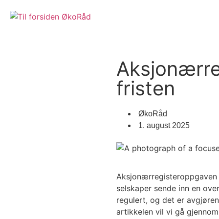
Om oss
Våre kont
Aksjonærre
fristen
ØkoRåd
1. august 2025
Aksjonærregisteroppgaven er
selskaper sende inn en over
regulert, og det er avgjør
artikkelen vil vi gå gjenn