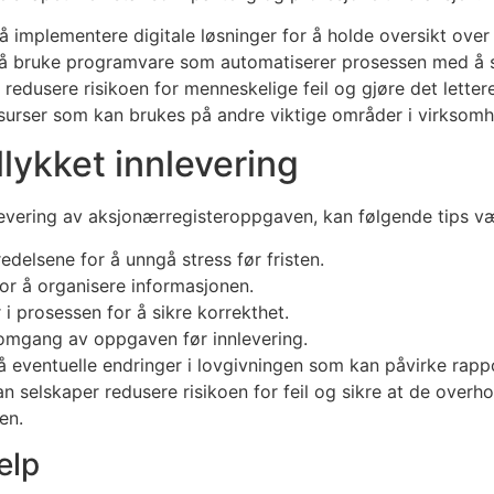
 implementere digitale løsninger for å holde oversikt over f
 å bruke programvare som automatiserer prosessen med å 
edusere risikoen for menneskelige feil og gjøre det lettere
ssurser som kan brukes på andre viktige områder i virksomh
llykket innlevering
nlevering av aksjonærregisteroppgaven, kan følgende tips væ
edelsene for å unngå stress før fristen.
for å organisere informasjonen.
 i prosessen for å sikre korrekthet.
omgang av oppgaven før innlevering.
 eventuelle endringer i lovgivningen som kan påvirke rapp
n selskaper redusere risikoen for feil og sikre at de overhol
en.
elp