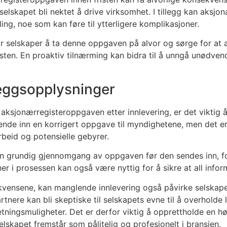
n selskapet bli nektet å drive virksomhet. I tillegg kan aks
ng, noe som kan føre til ytterligere komplikasjoner.
r selskaper å ta denne oppgaven på alvor og sørge for at al
risten. En proaktiv tilnærming kan bidra til å unngå unødve
lleggsopplysninger
aksjonærregisteroppgaven etter innlevering, er det viktig å 
ende inn en korrigert oppgave til myndighetene, men det er
beid og potensielle gebyrer.
en grundig gjennomgang av oppgaven før den sendes inn, fo
oner i prosessen kan også være nyttig for å sikre at all infor
nsekvensene, kan manglende innlevering også påvirke selsk
tnere kan bli skeptiske til selskapets evne til å overholde
etningsmuligheter. Det er derfor viktig å opprettholde en 
elskapet fremstår som pålitelig og profesjonelt i bransjen.