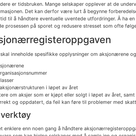
rdere er tidsbruken. Mange selskaper opplever at de underv
ormasjonen. Det kan derfor være lurt å begynne forberedelse
tid til å håndtere eventuelle uventede utfordringer. Å ha en k
de prosessen på sporet og redusere stresset som ofte følge
ksjonærregisteroppgaven
kal inneholde spesifikke opplysninger om aksjonærene og 
ksjonærene
organisasjonsnummer
klasser
 aksjonærstrukturen i løpet av året
ere om aksjer som er kjøpt eller solgt i løpet av året, samt
rrekt og oppdatert, da feil kan føre til problemer med ska
 verktøy
t enklere enn noen gang å håndtere aksjonærregisteroppga
mvare som kan hjelpe selskaper med å samle inn og organi