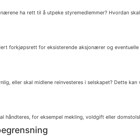
onærene ha rett til å utpeke styremedlemmer? Hvordan skal 
dert forkjøpsrett for eksisterende aksjonærer og eventuelle
nlig, eller skal midlene reinvesteres i selskapet? Dette kan
l håndteres, for eksempel mekling, voldgift eller domstols
begrensning