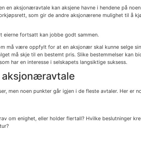
Uten en aksjonæravtale kan aksjene havne i hendene på noen
kjøpsrett, som gir de andre aksjonærene mulighet til å kjø
 at eierne fortsatt kan jobbe godt sammen.
 som må være oppfylt for at en aksjonær skal kunne selge sin
lget må skje til en bestemt pris. Slike bestemmelser kan bid
 som har en interesse i selskapets langsiktige suksess.
n aksjonæravtale
 men noen punkter går igjen i de fleste avtaler. Her er no
v om enighet, eller holder flertall? Hvilke beslutninger kre
tur?