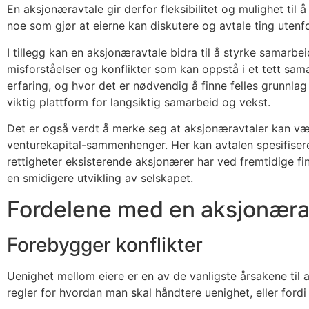
En aksjonæravtale gir derfor fleksibilitet og mulighet ti
noe som gjør at eierne kan diskutere og avtale ting utenfo
I tillegg kan en aksjonæravtale bidra til å styrke samarb
misforståelser og konflikter som kan oppstå i et tett sam
erfaring, og hvor det er nødvendig å finne felles grunnl
viktig plattform for langsiktig samarbeid og vekst.
Det er også verdt å merke seg at aksjonæravtaler kan være n
venturekapital-sammenhenger. Her kan avtalen spesifisere
rettigheter eksisterende aksjonærer har ved fremtidige fina
en smidigere utvikling av selskapet.
Fordelene med en aksjonæra
Forebygger konflikter
Uenighet mellom eiere er en av de vanligste årsakene til at
regler for hvordan man skal håndtere uenighet, eller fordi