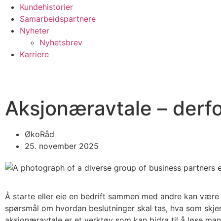
Kundehistorier
Samarbeidspartnere
Nyheter
Nyhetsbrev
Karriere
Aksjonæravtale – derfor
ØkoRåd
25. november 2025
Å starte eller eie en bedrift sammen med andre kan være 
spørsmål om hvordan beslutninger skal tas, hva som skjer
aksjonæravtale er et verktøy som kan bidra til å løse man