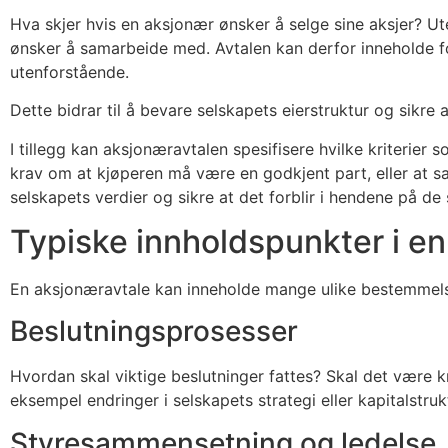
Hva skjer hvis en aksjonær ønsker å selge sine aksjer? 
ønsker å samarbeide med. Avtalen kan derfor inneholde for
utenforstående.
Dette bidrar til å bevare selskapets eierstruktur og sikre
I tillegg kan aksjonæravtalen spesifisere hvilke kriterier
krav om at kjøperen må være en godkjent part, eller at sa
selskapets verdier og sikre at det forblir i hendene på de
Typiske innholdspunkter i e
En aksjonæravtale kan inneholde mange ulike bestemmelser,
Beslutningsprosesser
Hvordan skal viktige beslutninger fattes? Skal det være kra
eksempel endringer i selskapets strategi eller kapitalstruk
Styresammensetning og ledelse