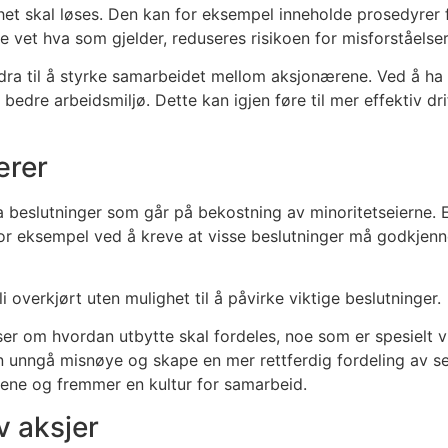
t skal løses. Den kan for eksempel inneholde prosedyrer fo
le vet hva som gjelder, reduseres risikoen for misforståelser
dra til å styrke samarbeidet mellom aksjonærene. Ved å ha 
 bedre arbeidsmiljø. Dette kan igjen føre til mer effektiv dr
ærer
ta beslutninger som går på bekostning av minoritetseierne.
or eksempel ved å kreve at visse beslutninger må godkjennes
i overkjørt uten mulighet til å påvirke viktige beslutninger.
 om hvordan utbytte skal fordeles, noe som er spesielt vi
man unngå misnøye og skape en mer rettferdig fordeling av 
rene og fremmer en kultur for samarbeid.
v aksjer