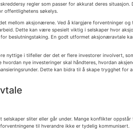
l å skreddersy regler som passer for akkurat deres situasjo
r offentlighetens søkelys.
eidet mellom aksjonærene. Ved å klargjøre forventninger og
arbeid. Dette kan være spesielt viktig i selskaper hvor aksj
ag for beslutningstaking. En godt utformet aksjonæravtale 
yttige i tilfeller der det er flere investorer involvert, som
 hvordan nye investeringer skal håndteres, hvordan aksjene
nsieringsrunder. Dette kan bidra til å skape trygghet for all
vtale
 selskaper sliter eller går under. Mange konflikter oppstår 
 forventningene til hverandre ikke er tydelig kommunisert.