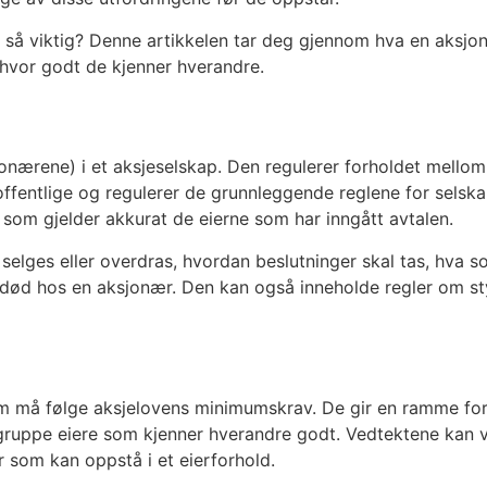
 så viktig? Denne artikkelen tar deg gjennom hva en aksjon
t hvor godt de kjenner hverandre.
onærene) i et aksjeselskap. Den regulerer forholdet mellom
ffentlige og regulerer de grunnleggende reglene for selsk
d som gjelder akkurat de eierne som har inngått avtalen.
lges eller overdras, hvordan beslutninger skal tas, hva so
 død hos en aksjonær. Den kan også inneholde regler om s
m må følge aksjelovens minimumskrav. De gir en ramme for 
en gruppe eiere som kjenner hverandre godt. Vedtektene kan
r som kan oppstå i et eierforhold.